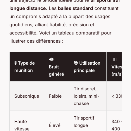
longue distance
. Les
balles standard
constituent
un compromis adapté à la plupart des usages
quotidiens, alliant fiabilité, précision et
accessibilité. Voici un tableau comparatif pour
illustrer ces différences :
🔊
🏃‍♂️
🚦 Type de
🎯 Utilisation
Bruit
Vitesse
munition
principale
généré
(m/s)
Tir discret,
Subsonique
Faible
loisirs, mini-
< 330
chasse
Tir sportif
Haute
340 –
Élevé
longue
vitesse
400