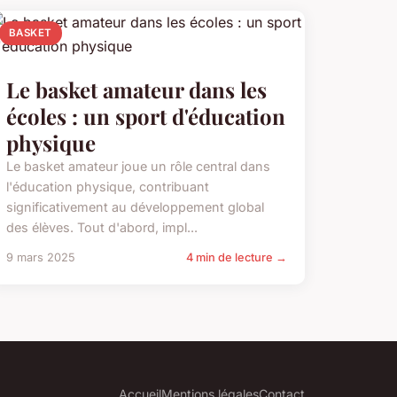
BASKET
Le basket amateur dans les
écoles : un sport d'éducation
physique
Le basket amateur joue un rôle central dans
l'éducation physique, contribuant
significativement au développement global
des élèves. Tout d'abord, impl...
9 mars 2025
4 min de lecture →
Accueil
Mentions légales
Contact