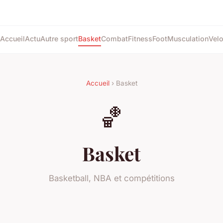
Accueil
Actu
Autre sport
Basket
Combat
Fitness
Foot
Musculation
Vel
Accueil
› Basket
🏀
Basket
Basketball, NBA et compétitions