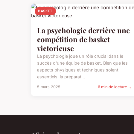
BASKET
La psychologie derrière une
compétition de basket
victorieuse
La psychologie joue un rôle crucial dans le
succès d'une équipe de basket. Bien que les
aspects physiques et techniques soient
essentiels, la préparat...
5 mars 2025
6 min de lecture →