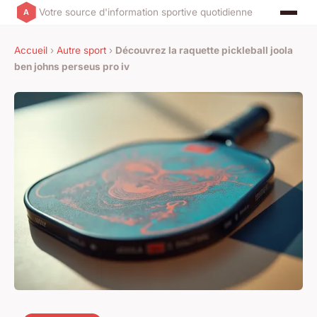
Votre source d'information sportive quotidienne
Accueil
›
Autre sport
›
Découvrez la raquette pickleball joola
ben johns perseus pro iv