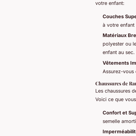
votre enfant:
Couches Sup
à votre enfant
Matériaux Br
polyester ou l
enfant au sec.
Vêtements I
Assurez-vous qu
Chaussures de R
Les chaussures de
Voici ce que vou
Confort et Su
semelle amorti
Imperméabili