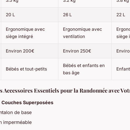
3.5 kg
3.2 kg
3.8 kg
20 L
26 L
22 L
Ergonomique avec
Ergonomique avec
Ergon
siège intégré
ventilation
siège 
Environ 200€
Environ 250€
Envir
Bébés et enfants en
Bébés et tout-petits
Enfant
bas âge
es Accessoires Essentiels pour la Randonnée avec Vot
n Couches Superposées
ntalon de base
on imperméable