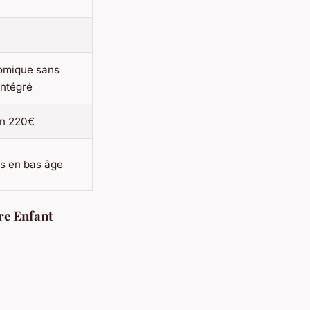
omique sans
intégré
on 220€
s en bas âge
re Enfant