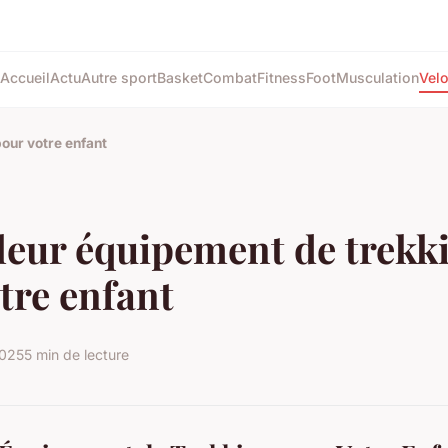
Accueil
Actu
Autre sport
Basket
Combat
Fitness
Foot
Musculation
Vel
our votre enfant
leur équipement de trekk
tre enfant
2025
5 min de lecture