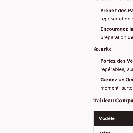
Prenez des P
reposer et de 
Encouragez la
préparation d
Sécurité
Portez des Vê
repérables, su
Gardez un Oei
moment, surtou
Tableau Compar
Modèle