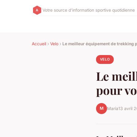
Votre source d'information sportive quotidienne
Accueil
›
Velo
›
Le meilleur équipement de trekking p
VELO
Le meil
pour vo
M
Maria
13 avril 