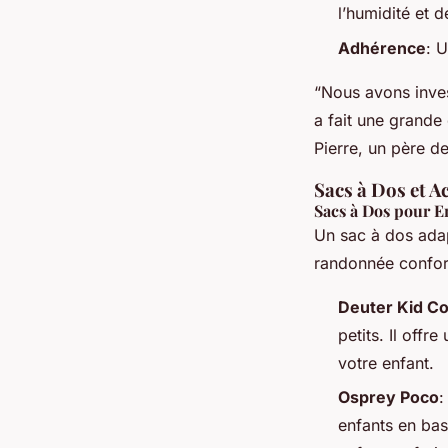
l’humidité et d
Adhérence
: 
“Nous avons inves
a fait une grande 
Pierre, un père de
Sacs à Dos et A
Sacs à Dos pour E
Un sac à dos adap
randonnée confor
Deuter Kid C
petits. Il off
votre enfant.
Osprey Poco
:
enfants en bas