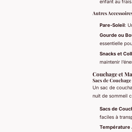
enfant au frais
Autres Accessoire
Pare-Soleil
: U
Gourde ou Bou
essentielle pou
Snacks et Col
maintenir l’éne
Couchage et Mat
Sacs de Couchage
Un sac de couchag
nuit de sommeil c
Sacs de Couc
faciles à trans
Température