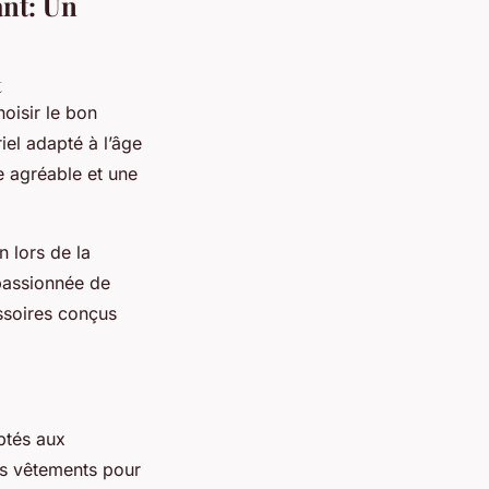
ant: Un
t
oisir le bon
el adapté à l’âge
e agréable et une
n lors de la
passionnée de
ssoires conçus
ptés aux
rs vêtements pour