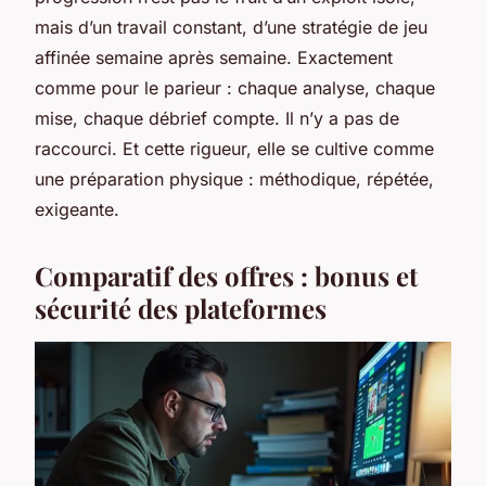
mais d’un travail constant, d’une stratégie de jeu
affinée semaine après semaine. Exactement
comme pour le parieur : chaque analyse, chaque
mise, chaque débrief compte. Il n’y a pas de
raccourci. Et cette rigueur, elle se cultive comme
une préparation physique : méthodique, répétée,
exigeante.
Comparatif des offres : bonus et
sécurité des plateformes