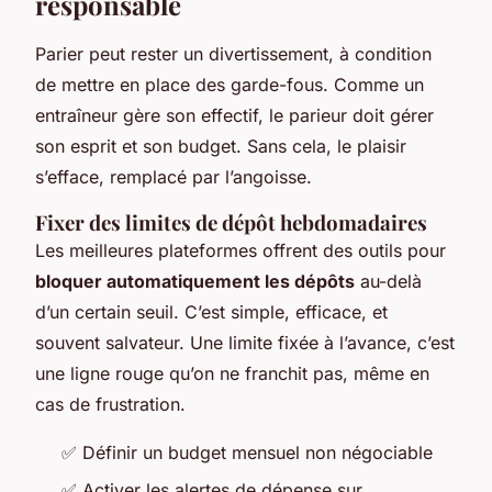
responsable
Parier peut rester un divertissement, à condition
de mettre en place des garde-fous. Comme un
entraîneur gère son effectif, le parieur doit gérer
son esprit et son budget. Sans cela, le plaisir
s’efface, remplacé par l’angoisse.
Fixer des limites de dépôt hebdomadaires
Les meilleures plateformes offrent des outils pour
bloquer automatiquement les dépôts
au-delà
d’un certain seuil. C’est simple, efficace, et
souvent salvateur. Une limite fixée à l’avance, c’est
une ligne rouge qu’on ne franchit pas, même en
cas de frustration.
✅ Définir un budget mensuel non négociable
✅ Activer les alertes de dépense sur