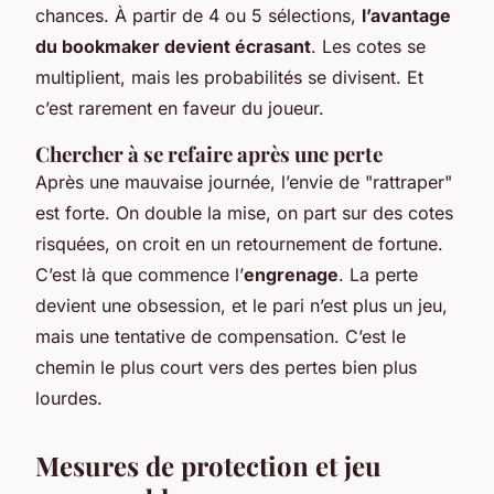
chances. À partir de 4 ou 5 sélections,
l’avantage
du bookmaker devient écrasant
. Les cotes se
multiplient, mais les probabilités se divisent. Et
c’est rarement en faveur du joueur.
Chercher à se refaire après une perte
Après une mauvaise journée, l’envie de "rattraper"
est forte. On double la mise, on part sur des cotes
risquées, on croit en un retournement de fortune.
C’est là que commence l’
engrenage
. La perte
devient une obsession, et le pari n’est plus un jeu,
mais une tentative de compensation. C’est le
chemin le plus court vers des pertes bien plus
lourdes.
Mesures de protection et jeu